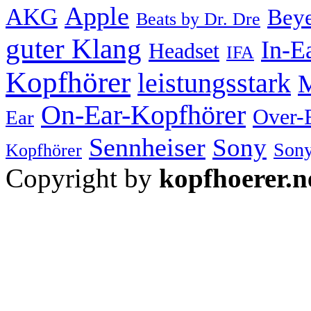
Apple
AKG
Bey
Beats by Dr. Dre
guter Klang
In-E
Headset
IFA
Kopfhörer
leistungsstark
M
On-Ear-Kopfhörer
Over-
Ear
Sennheiser
Sony
Sony
Kopfhörer
Copyright by
kopfhoerer.n