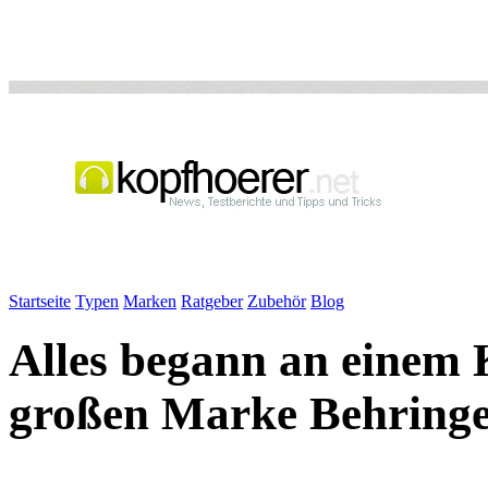
Startseite
Typen
Marken
Ratgeber
Zubehör
Blog
Alles begann an einem 
großen Marke Behring