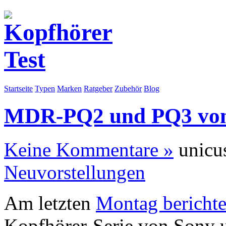
Startseite
Typen
Marken
Ratgeber
Zubehör
Blog
MDR-PQ2 und PQ3 von
Keine Kommentare »
unicu
Neuvorstellungen
A
m letzten
Montag berichte
Kopfhörer-Serie von Sony u