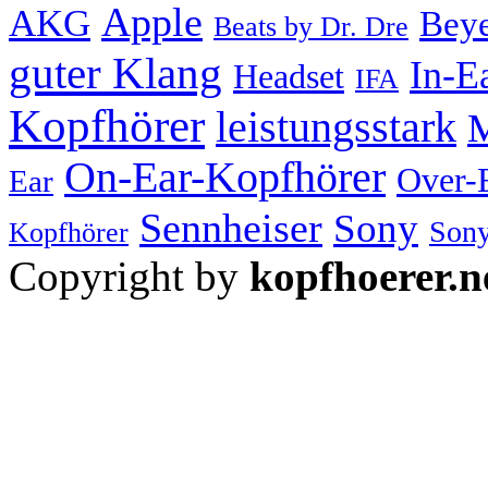
Apple
AKG
Bey
Beats by Dr. Dre
guter Klang
In-E
Headset
IFA
Kopfhörer
leistungsstark
M
On-Ear-Kopfhörer
Over-
Ear
Sennheiser
Sony
Sony
Kopfhörer
Copyright by
kopfhoerer.n