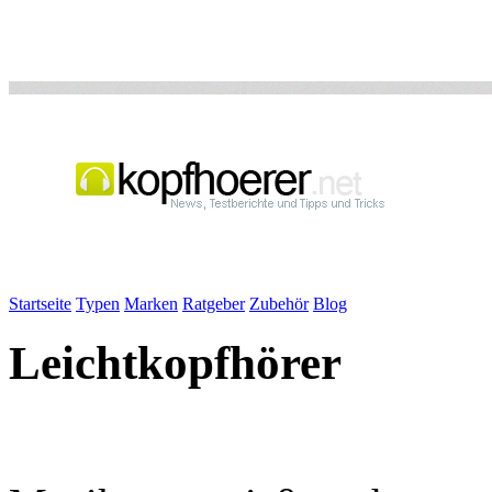
Startseite
Typen
Marken
Ratgeber
Zubehör
Blog
Leichtkopfhörer