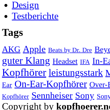
Design
Testberichte
Tags
Apple
AKG
Bey
Beats by Dr. Dre
guter Klang
In-E
Headset
IFA
Kopfhörer
leistungsstark
M
On-Ear-Kopfhörer
Over-
Ear
Sennheiser
Sony
Sony
Kopfhörer
Copyright by
kopfhoerer.n