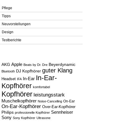
Shure
Pflege
Skullcandy
Tipps
Sony
Neuvorstellungen
Teufel
Design
WeSC
Testberichte
Logitech
Panasonic
Tags
Plantronics
Apple
AKG
Urbanears
Beyerdynamic
Beats by Dr. Dre
guter Klang
DJ Kopfhörer
Bluetooth
Behringer
In-Ear-
In-Ear
Headset
IFA
Tritton
Kopfhörer
komfortabel
Kopfhörer
leistungsstark
Muschelkopfhörer
On-Ear
Noise-Cancelling
On-Ear-Kopfhörer
Over-Ear-Kopfhörer
Sennheiser
Philips
professionelle Kopfhörer
Sony
Sony Kopfhörer
Ultrasone