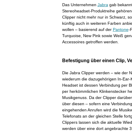
Das Unternehmen
Jabra
gab bekannt,
Stereoheadset-Produktreihe gehören
Clipper nicht mehr nur in Schwarz, s
künftig auch in weiteren Farben anbi
wollen – basierend auf der
Pantone
-
Turquoise, New Pink sowie Weiß gen
Accessoires getroffen werden.
Befestigung über einen Clip, V
Die Jabra Clipper werden – wie der N
wiederum die dazugehörigen In-Ear
Headset ist dessen Verbindung per B
per herkömmlichen Klinkenstecker her
Musikgenuss. Da der Clipper darüber h
über diesen – sofern eine Verbindun
eingehenden Anrufen wird die Musik
Telefonats an der gleichen Stelle for
Clippers lassen sich die aktuelle Wi
werden über eine dort angebrachte 3,