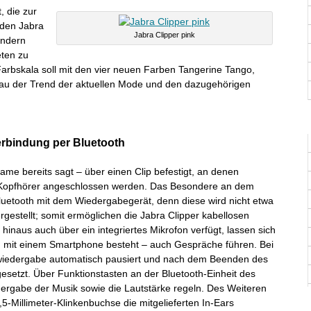
 die zur
den Jabra
Jabra Clipper pink
ondern
eten zu
Farbskala soll mit den vier neuen Farben Tangerine Tango,
au der Trend der aktuellen Mode und den dazugehörigen
erbindung per Bluetooth
ame bereits sagt – über einen Clip befestigt, an denen
-Kopfhörer angeschlossen werden. Das Besondere an dem
luetooth mit dem Wiedergabegerät, denn diese wird nicht etwa
gestellt; somit ermöglichen die Jabra Clipper kabellosen
inaus auch über ein integriertes Mikrofon verfügt, lassen sich
g mit einem Smartphone besteht – auch Gespräche führen. Bei
wiedergabe automatisch pausiert und nach dem Beenden des
tgesetzt. Über Funktionstasten an der Bluetooth-Einheit des
edergabe der Musik sowie die Lautstärke regeln. Des Weiteren
5-Millimeter-Klinkenbuchse die mitgelieferten In-Ears