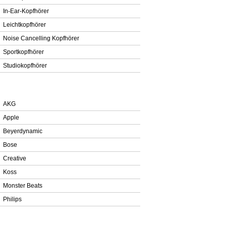
In-Ear-Kopfhörer
Leichtkopfhörer
Noise Cancelling Kopfhörer
Sportkopfhörer
Studiokopfhörer
Hersteller
AKG
Apple
Beyerdynamic
Bose
Creative
Koss
Monster Beats
Philips
Sennheiser
Blog-Kategorien