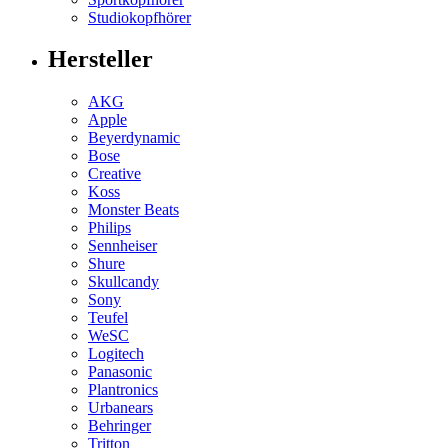
Studiokopfhörer
Hersteller
AKG
Apple
Beyerdynamic
Bose
Creative
Koss
Monster Beats
Philips
Sennheiser
Shure
Skullcandy
Sony
Teufel
WeSC
Logitech
Panasonic
Plantronics
Urbanears
Behringer
Tritton