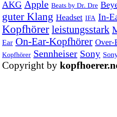
Apple
AKG
Bey
Beats by Dr. Dre
guter Klang
In-E
Headset
IFA
Kopfhörer
leistungsstark
M
On-Ear-Kopfhörer
Over-
Ear
Sennheiser
Sony
Sony
Kopfhörer
Copyright by
kopfhoerer.n