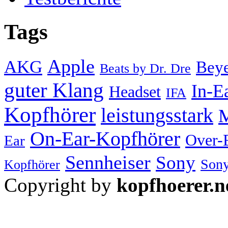
Tags
Apple
AKG
Bey
Beats by Dr. Dre
guter Klang
In-E
Headset
IFA
Kopfhörer
leistungsstark
M
On-Ear-Kopfhörer
Over-
Ear
Sennheiser
Sony
Sony
Kopfhörer
Copyright by
kopfhoerer.n