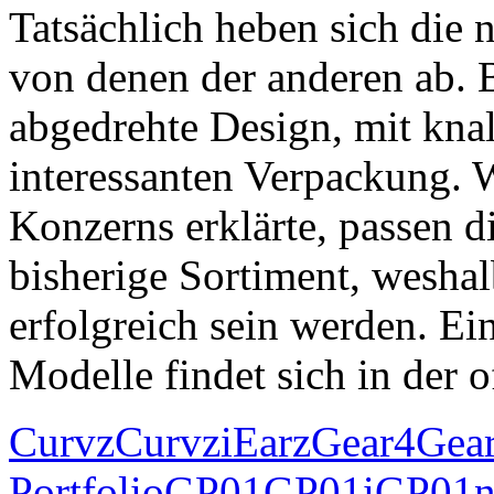
Tatsächlich heben sich die 
von denen der anderen ab. B
abgedrehte Design, mit kna
interessanten Verpackung. W
Konzerns erklärte, passen d
bisherige Sortiment, weshal
erfolgreich sein werden. Eine
Modelle findet sich in der o
Curvz
Curvzi
Earz
Gear4
Gea
Portfolio
GP01
GP01i
GP01n