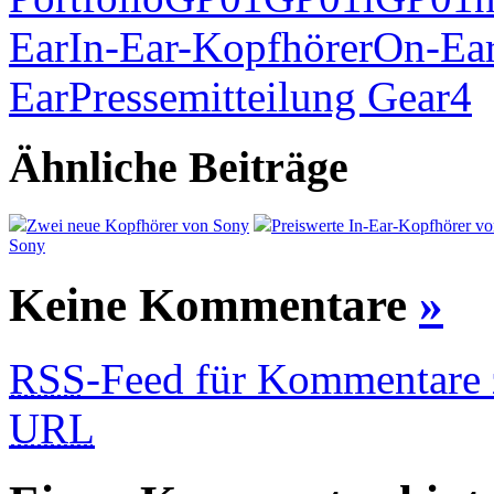
Ear
In-Ear-Kopfhörer
On-Ea
Ear
Pressemitteilung Gear4
Ähnliche Beiträge
Zwei neue Kopfhörer von Sony
Preiswerte In-Ear-Kopfhörer v
Sony
Keine Kommentare
»
RSS
-Feed für Kommentare z
URL