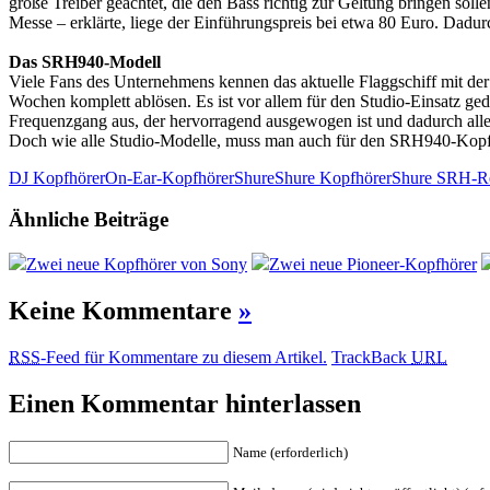
große Treiber geachtet, die den Bass richtig zur Geltung bringen sol
Messe – erklärte, liege der Einführungspreis bei etwa 80 Euro. Dadurch
Das SRH940-Modell
Viele Fans des Unternehmens kennen das aktuelle Flaggschiff mit de
Wochen komplett ablösen. Es ist vor allem für den Studio-Einsatz ged
Frequenzgang aus, der hervorragend ausgewogen ist und dadurch alle H
Doch wie alle Studio-Modelle, muss man auch für den SRH940-Kopfhöre
DJ Kopfhörer
On-Ear-Kopfhörer
Shure
Shure Kopfhörer
Shure SRH-R
Ähnliche Beiträge
Zwei neue Kopfhörer von Sony
Zwei neue Pioneer-Kopfhörer
Keine Kommentare
»
RSS
-Feed für Kommentare zu diesem Artikel.
TrackBack
URL
Einen Kommentar hinterlassen
Name (erforderlich)