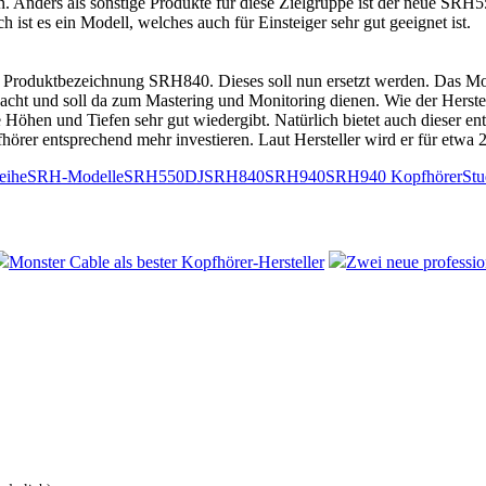
len. Anders als sonstige Produkte für diese Zielgruppe ist der neue SR
 ist es ein Modell, welches auch für Einsteiger sehr gut geeignet ist.
r Produktbezeichnung SRH840. Dieses soll nun ersetzt werden. Das Mo
acht und soll da zum Mastering und Monitoring dienen. Wie der Herstell
öhen und Tiefen sehr gut wiedergibt. Natürlich bietet auch dieser ent
r entsprechend mehr investieren. Laut Hersteller wird er für etwa 25
eihe
SRH-Modelle
SRH550DJ
SRH840
SRH940
SRH940 Kopfhörer
Stu
Monster Cable als bester Kopfhörer-Hersteller
Zwei neue professi