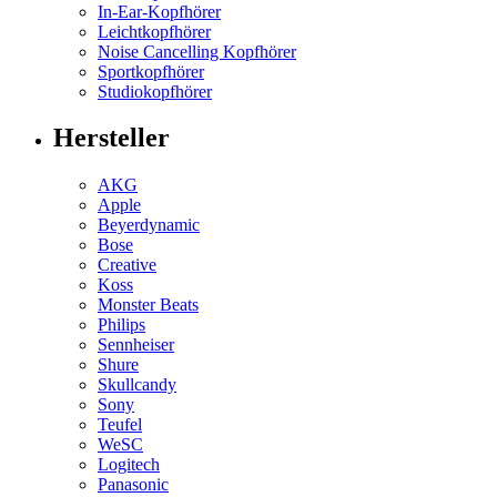
In-Ear-Kopfhörer
Leichtkopfhörer
Noise Cancelling Kopfhörer
Sportkopfhörer
Studiokopfhörer
Hersteller
AKG
Apple
Beyerdynamic
Bose
Creative
Koss
Monster Beats
Philips
Sennheiser
Shure
Skullcandy
Sony
Teufel
WeSC
Logitech
Panasonic