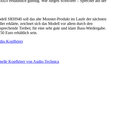
H550DJ erstaunlich günstig. Wie Jürgen Schwörer – Sprecher auf der
dell SRH940 soll das alte Monster-Produkt im Laufe der nächsten
er erklärte, zeichnet sich das Modell vor allem durch den
sprechende Treiber, für eine sehr gute und klare Bass-Wiedergabe.
0 Euro erhältlich sein.
dio-Kopfhörer
onelle Kopfhörer von Audio-Technica