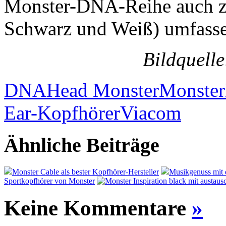
Monster-DNA-Reihe auch zw
Schwarz und Weiß) umfasse
Bildquell
DNA
Head Monster
Monster
Ear-Kopfhörer
Viacom
Ähnliche Beiträge
Monster Cable als bester Kopfhörer-Hersteller
Musikgenuss mit 
Sportkopfhörer von Monster
Keine Kommentare
»