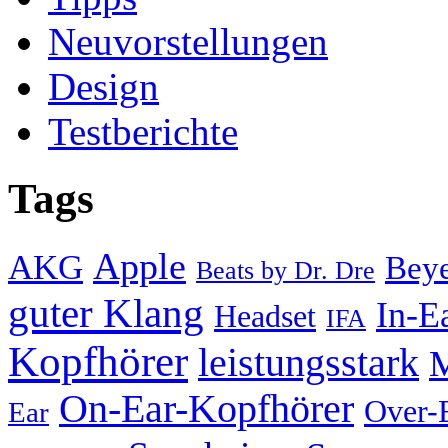
Neuvorstellungen
Design
Testberichte
Tags
Apple
AKG
Bey
Beats by Dr. Dre
guter Klang
In-E
Headset
IFA
Kopfhörer
leistungsstark
M
On-Ear-Kopfhörer
Over-
Ear