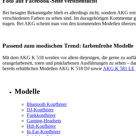
Foto auf Facebook-Seite veröffentlicht
Bei besagter Bekanntgabe blieb es allerdings nicht, sondern AKG erm
verschiedenen Farben zu sehen sind. Im dazugehörigen Kommentar
tragen. Bei AKG scheint man von den kommenden Modellen überzeugt z
Passend zum modischen Trend: farbenfrohe Modelle
Mit dem AKG K 518 werden vor allem diejenigen, die gerne zu auffäl
orangefarbenen, roten und pinkfarbenen Ausführungen zu sehen – dam
bereits erhältlichen Modellen AKG K 518 DJ sowie
AKG K 581 LE
Modelle
Bluetooth Kopfhörer
DJ-Kopfhörer
Funkkopfhörer
Gaming-Headsets
Hifi-Kopfhörer
In-Ear-Kopfhörer