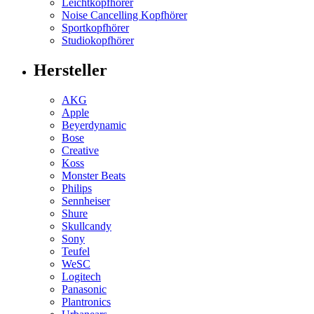
Leichtkopfhörer
Noise Cancelling Kopfhörer
Sportkopfhörer
Studiokopfhörer
Hersteller
AKG
Apple
Beyerdynamic
Bose
Creative
Koss
Monster Beats
Philips
Sennheiser
Shure
Skullcandy
Sony
Teufel
WeSC
Logitech
Panasonic
Plantronics