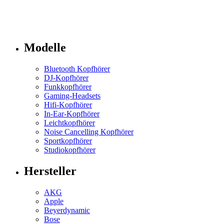
Modelle
Bluetooth Kopfhörer
DJ-Kopfhörer
Funkkopfhörer
Gaming-Headsets
Hifi-Kopfhörer
In-Ear-Kopfhörer
Leichtkopfhörer
Noise Cancelling Kopfhörer
Sportkopfhörer
Studiokopfhörer
Hersteller
AKG
Apple
Beyerdynamic
Bose