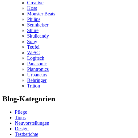
Creative
Koss
Monster Beats
Philips
Sennheiser
Shure
Skullcandy
Sony
Teufel
WeSC
Logitech
Panasonic
Plantronics
Urbanears
Behringer
Tritton
Blog-Kategorien
Pflege
Tipps
Neuvorstellungen
Design
Testberichte