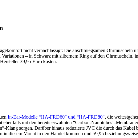
en
gekomfort nicht vernachlässigt: Die anschmiegsamen Ohrmuscheln und
nen Variationen – in Schwarz mit silbernem Ring auf den Ohrmuscheln,
ersteller 39,95 Euro kosten.
euen
In-Ear-Modelle “HA-FRD60″ und “HA-FRD80″
, die weitestgeh
eit ebenfalls mit den bereits erwähnten “Carbon-Nanotubes”-Membrane
tion”-Klang sorgen. Darüber hinaus reduzierte JVC die durch das Kabel 
llen in diesem Monat in den Handel kommen und 59,95 beziehungsweise