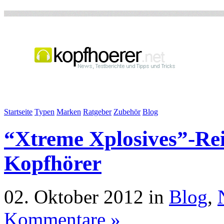
Startseite
Typen
Marken
Ratgeber
Zubehör
Blog
“Xtreme Xplosives”-Rei
Kopfhörer
02. Oktober 2012 in
Blog
,
Kommentare »