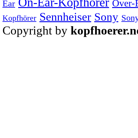
On-Ear-Kopfhörer
Over-
Ear
Sennheiser
Sony
Sony
Kopfhörer
Copyright by
kopfhoerer.n