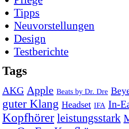
Tipps
Neuvorstellungen
Design
Testberichte
Tags
Apple
AKG
Bey
Beats by Dr. Dre
guter Klang
In-E
Headset
IFA
Kopfhörer
leistungsstark
M