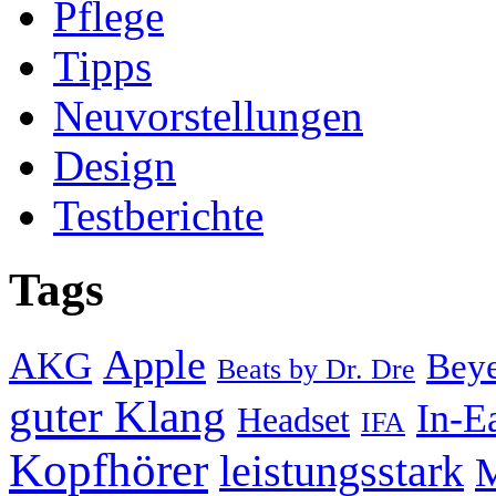
Pflege
Tipps
Neuvorstellungen
Design
Testberichte
Tags
Apple
AKG
Bey
Beats by Dr. Dre
guter Klang
In-E
Headset
IFA
Kopfhörer
leistungsstark
M