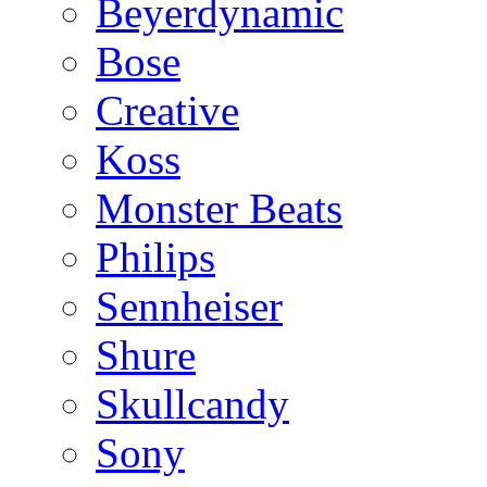
Beyerdynamic
Bose
Creative
Koss
Monster Beats
Philips
Sennheiser
Shure
Skullcandy
Sony