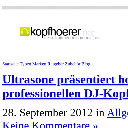
Startseite
Typen
Marken
Ratgeber
Zubehör
Blog
Ultrasone präsentiert 
professionellen DJ-Kop
28. September 2012 in
Allg
Keine Kommentare »