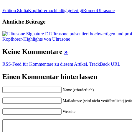
Edition 8
Julia
Kopfhörer
nachhaltig gefertigt
Romeo
Ultrasone
Ähnliche Beiträge
Ultrasone präsentiert hochwertigen und pro
Kopfhörer-Highlights von Ultrasone
Keine Kommentare
»
RSS
-Feed für Kommentare zu diesem Artikel.
TrackBack
URL
Einen Kommentar hinterlassen
Name (erforderlich)
Mailadresse (wird nicht veröffentlicht) (erfo
Website