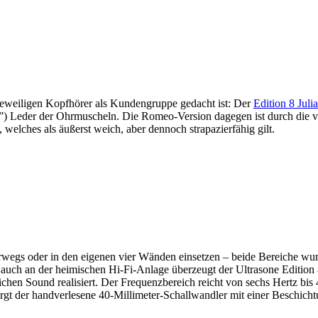
 jeweiligen Kopfhörer als Kundengruppe gedacht ist: Der
Edition 8 Julia
ben”) Leder der Ohrmuscheln. Die Romeo-Version dagegen ist durch die
elches als äußerst weich, aber dennoch strapazierfähig gilt.
egs oder in den eigenen vier Wänden einsetzen – beide Bereiche wurd
h an der heimischen Hi-Fi-Anlage überzeugt der Ultrasone Edition 8 m
lichen Sound realisiert. Der Frequenzbereich reicht von sechs Hertz b
orgt der handverlesene 40-Millimeter-Schallwandler mit einer Beschicht