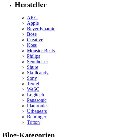
Hersteller
AKG
Apple
Beyerdynamic
Bose
Creative
Koss
Monster Beats
Philips
Sennheiser
Shure
Skullcandy
Sony
Teufel
WeSC
Logitech
Panasonic
Plantronics
Urbanears
Behringer
Tritton
Blog-Kategorien