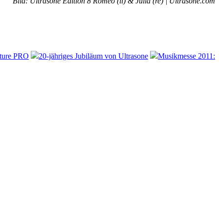
Bild: Ultrasone Edition 8 Romeo (li) & Julia (re) | Ultrasone.com
ature PRO
20-jähriges Jubiläum von Ultrasone
Musikmesse 2011: